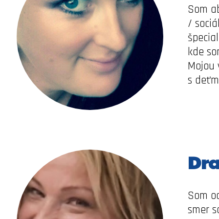
Som ab
/ soci
špecial
kde so
Mojou v
s deťmi
Dra
Som od
smer s