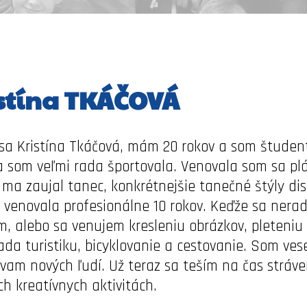
stína TKÁČOVÁ
sa Kristína Tkáčová, mám 20 rokov a som študentk
a som veľmi rada športovala. Venovala som sa pl
 ma zaujal tanec, konkrétnejšie tanečné štýly di
 venovala profesionálne 10 rokov. Keďže sa nera
ím, alebo sa venujem kresleniu obrázkov, pleteniu
da turistiku, bicyklovanie a cestovanie. Som ve
am nových ľudí. Už teraz sa teším na čas strávený
h kreatívnych aktivitách.