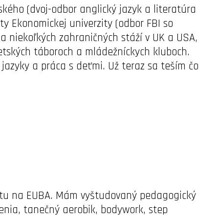
kého (dvoj-odbor anglický jazyk a literatúra
y Ekonomickej univerzity (odbor FBI so
ila niekoľkých zahraničných stáží v UK a USA,
etských táboroch a mládežníckych kluboch.
e jazyky a práca s deťmi. Už teraz sa teším čo
ortu na EUBA. Mám vyštudovaný pedagogický
enia, tanečný aerobik, bodywork, step