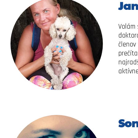
Ja
Volám 
doktor
členov
prečít
najrad
aktívn
Son