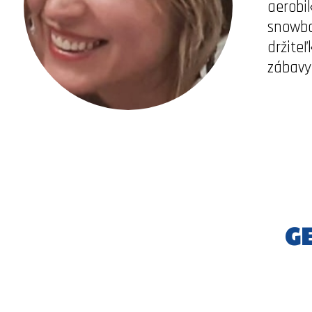
aerobik
snowbo
držite
zábavy
G