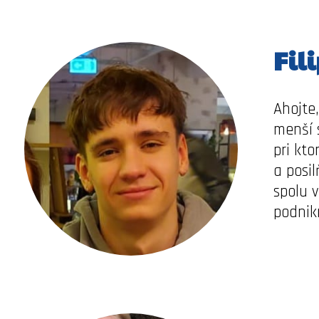
Fil
Ahojte
menší 
pri kt
a posil
spolu v
podni