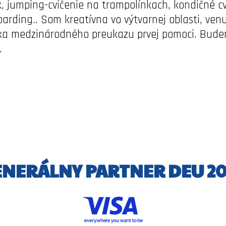
, jumping-cvičenie na trampolínkach, kondičné cv
arding.. Som kreatívna vo výtvarnej oblasti, ven
ľka medzinárodného preukazu prvej pomoci. Budem
.
ENERÁLNY PARTNER DEU 20