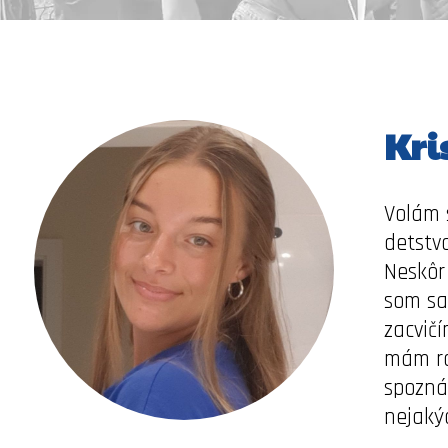
Kri
Volám 
detstv
Neskôr
som sa
zacvič
mám ra
spoznáv
nejakýc