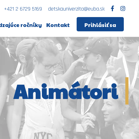
+421 2 6729 5169
detskauniverzita@euba.sk
zajúce ročníky
Kontakt
Prihlásiť sa
Animátori