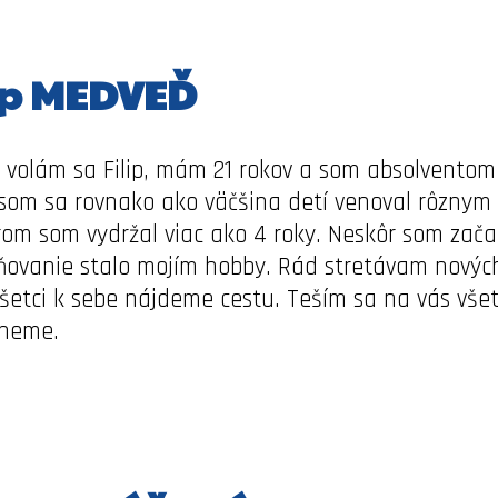
ip MEDVEĎ
, volám sa Filip, mám 21 rokov a som absolventom 
som sa rovnako ako väčšina detí venoval rôznym 
orom som vydržal viac ako 4 roky. Neskôr som zača
ňovanie stalo mojím hobby. Rád stretávam nových ľ
šetci k sebe nájdeme cestu. Teším sa na vás všetk
kneme.