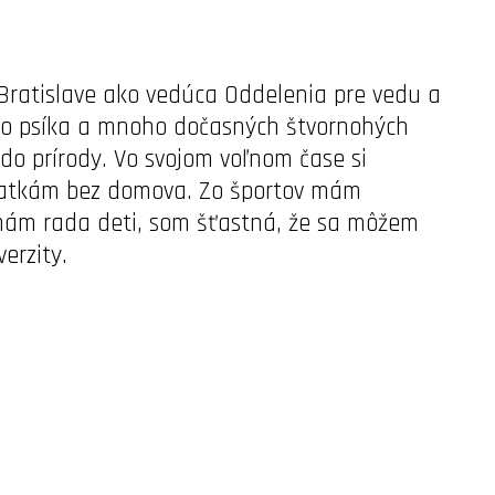
Bratislave ako vedúca Oddelenia pre vedu a
ho psíka a mnoho dočasných štvornohých
o prírody. Vo svojom voľnom čase si
eratkám bez domova. Zo športov mám
e mám rada deti, som šťastná, že sa môžem
verzity.