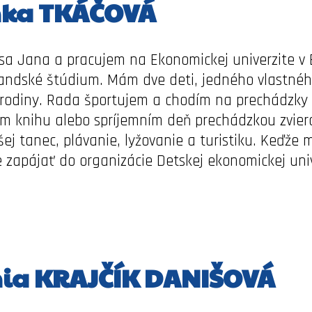
nka TKÁČOVÁ
sa Jana a pracujem na Ekonomickej univerzite v 
andské štúdium. Mám dve deti, jedného vlastné
 rodiny. Rada športujem a chodím na prechádzky d
am knihu alebo spríjemním deň prechádzkou zvi
šej tanec, plávanie, lyžovanie a turistiku. Keďž
e zapájať do organizácie Detskej ekonomickej uni
ia KRAJČÍK DANIŠOVÁ