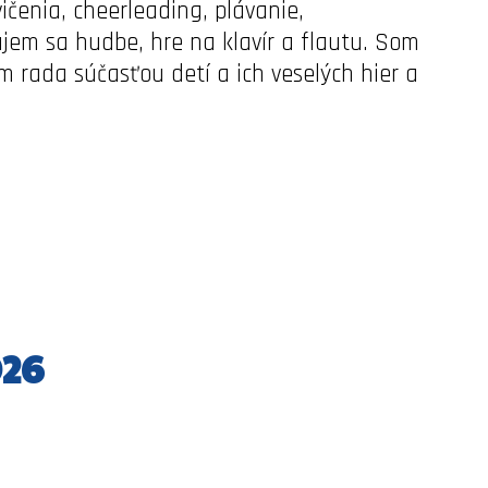
ičenia, cheerleading, plávanie,
ujem sa hudbe, hre na klavír a flautu. Som
 rada súčasťou detí a ich veselých hier a
26