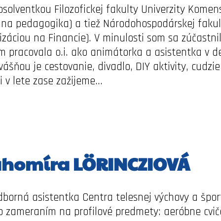
solventkou Filozofickej fakulty Univerzity Komens
álna pedagogika) a tiež Národohospodárskej fakult
izáciou na Financie). V minulosti som sa zúčastn
m pracovala o.i. ako animátorka a asistentka v d
ášňou je cestovanie, divadlo, DIY aktivity, cudzi
 v lete zase zažijeme...
homíra LÖRINCZIOVÁ
borná asistentka Centra telesnej výchovy a šp
o zameraním na profilové predmety: aeróbne cvič