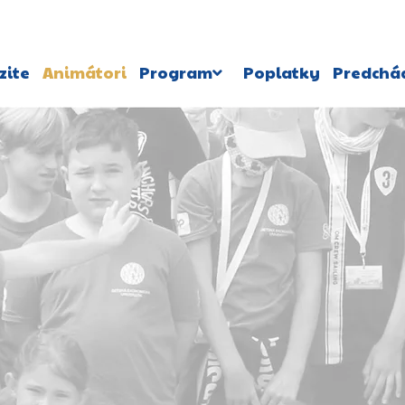
zite
Animátori
Program
Poplatky
Predchád